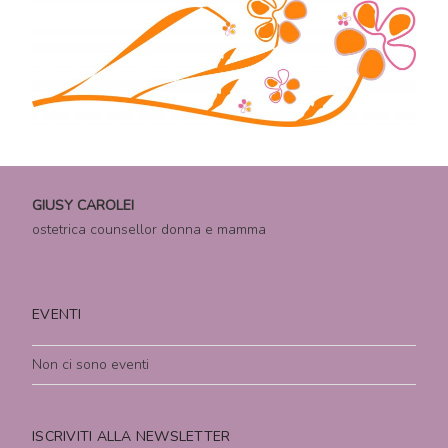
GIUSY CAROLEI
ostetrica counsellor donna e mamma
EVENTI
Non ci sono eventi
ISCRIVITI ALLA NEWSLETTER