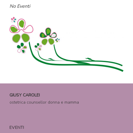
No Eventi
GIUSY CAROLEI
ostetrica counsellor donna e mamma
EVENTI