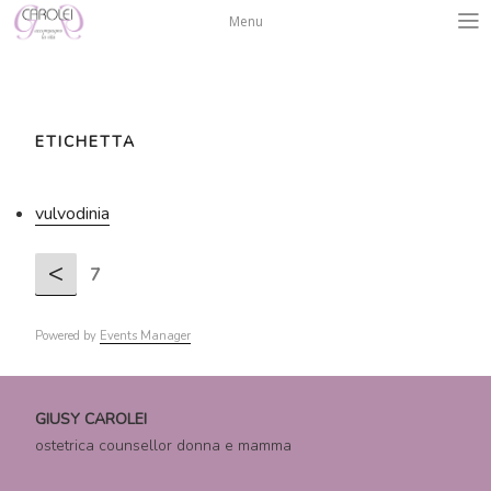
Salta
Menu
al
contenuto
ETICHETTA
vulvodinia
<
7
Powered by
Events Manager
GIUSY CAROLEI
ostetrica counsellor donna e mamma