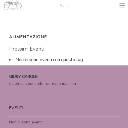
Salta
Menu
al
contenuto
ALIMENTAZIONE
Prossimi Eventi
Non ci sono eventi con questo tag
GIUSY CAROLEI
ostetrica counsellor donna e mamma
EVENTI
Non ci sono eventi