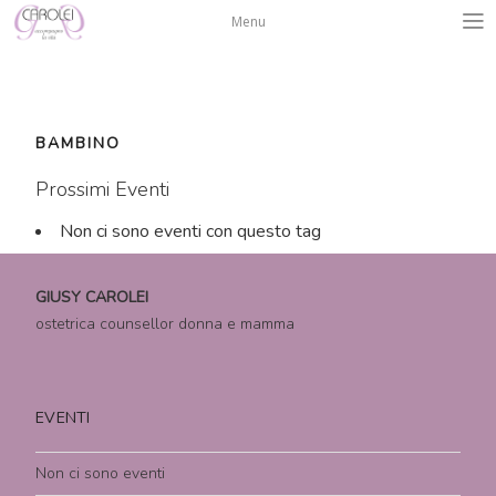
Salta
Menu
al
contenuto
BAMBINO
Prossimi Eventi
Non ci sono eventi con questo tag
GIUSY CAROLEI
ostetrica counsellor donna e mamma
EVENTI
Non ci sono eventi