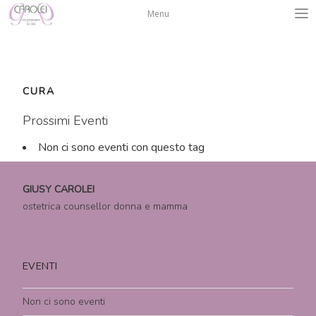
Salta
Menu
al
contenuto
CURA
Prossimi Eventi
Non ci sono eventi con questo tag
GIUSY CAROLEI
ostetrica counsellor donna e mamma
EVENTI
Non ci sono eventi