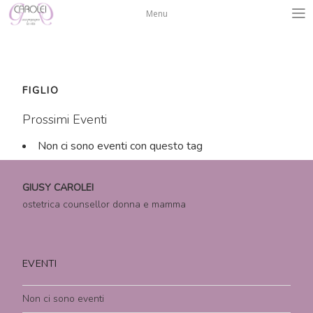
Salta
Menu
al
contenuto
FIGLIO
Prossimi Eventi
Non ci sono eventi con questo tag
GIUSY CAROLEI
ostetrica counsellor donna e mamma
EVENTI
Non ci sono eventi