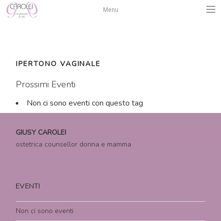
Salta
Menu
al
contenuto
IPERTONO VAGINALE
Prossimi Eventi
Non ci sono eventi con questo tag
GIUSY CAROLEI
ostetrica counsellor donna e mamma
EVENTI
Non ci sono eventi