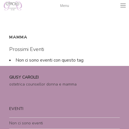
Salta
Menu
al
contenuto
MAMMA
Prossimi Eventi
Non ci sono eventi con questo tag
GIUSY CAROLEI
ostetrica counsellor donna e mamma
EVENTI
Non ci sono eventi