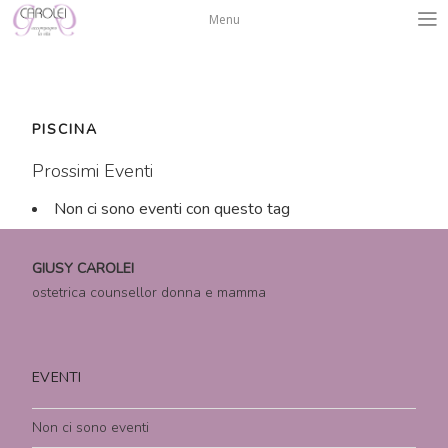
Salta
Menu
al
contenuto
PISCINA
Prossimi Eventi
Non ci sono eventi con questo tag
GIUSY CAROLEI
ostetrica counsellor donna e mamma
EVENTI
Non ci sono eventi