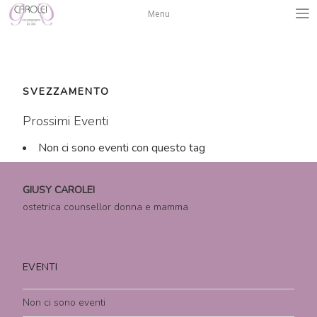
Salta
Menu
al
contenuto
SVEZZAMENTO
Prossimi Eventi
Non ci sono eventi con questo tag
GIUSY CAROLEI
ostetrica counsellor donna e mamma
EVENTI
Non ci sono eventi