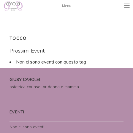
Salta
Menu
al
contenuto
TOCCO
Prossimi Eventi
Non ci sono eventi con questo tag
GIUSY CAROLEI
ostetrica counsellor donna e mamma
EVENTI
Non ci sono eventi