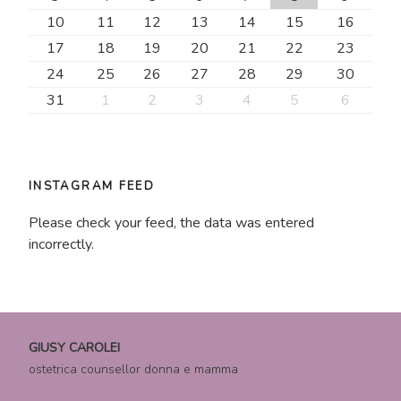
10
11
12
13
14
15
16
17
18
19
20
21
22
23
24
25
26
27
28
29
30
31
1
2
3
4
5
6
INSTAGRAM FEED
Please check your feed, the data was entered
incorrectly.
GIUSY CAROLEI
ostetrica counsellor donna e mamma