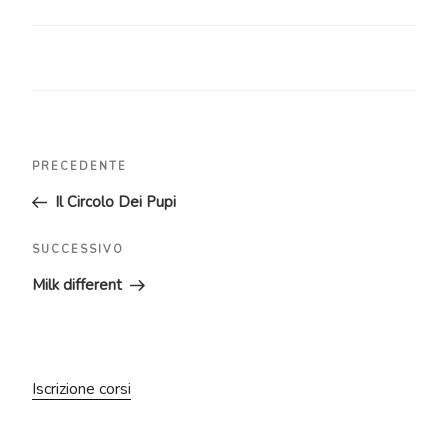
Navigazione
Articolo
PRECEDENTE
articoli
precedente:
Il Circolo Dei Pupi
Articolo
SUCCESSIVO
successivo
Milk different
Iscrizione corsi