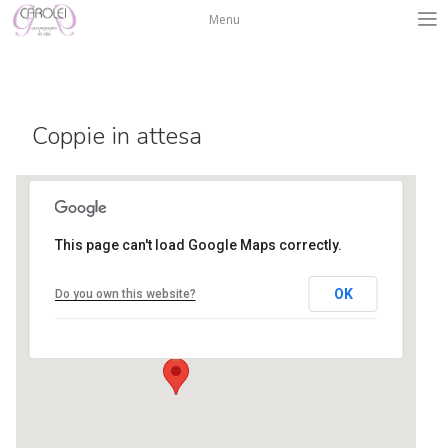
Salta
Menu
al
contenuto
Coppie in attesa
This page can't load Google Maps correctly.
Centro Isadora Duncan
OK
Do you own this website?
via L. A. Muratori 3 - Bergamo
Eventi