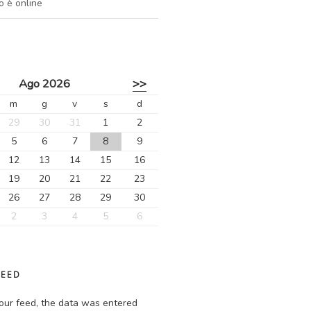
o è online
Ago 2026
>>
m
g
v
s
d
29
30
31
1
2
5
6
7
8
9
12
13
14
15
16
19
20
21
22
23
26
27
28
29
30
2
3
4
5
6
FEED
our feed, the data was entered