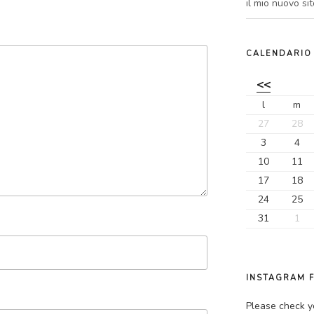
il mio nuovo sit
CALENDARIO
<<
l
m
27
28
3
4
10
11
17
18
24
25
31
1
INSTAGRAM 
Please check y