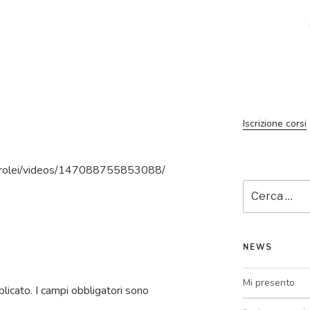
Iscrizione corsi
carolei/videos/147088755853088/
Cerca:
NEWS
Mi presento
blicato.
I campi obbligatori sono