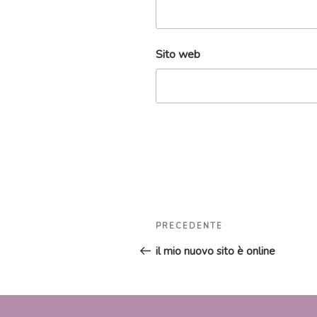
Sito web
Navigazione
Articolo
PRECEDENTE
articoli
precedente:
il mio nuovo sito è online