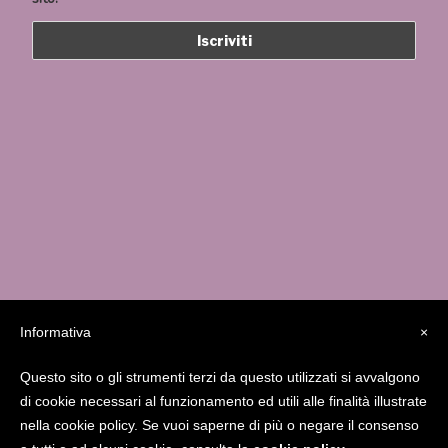
Informativa
×
Questo sito o gli strumenti terzi da questo utilizzati si avvalgono
Studio MedicaFutura Via Serassi 13/a – 24124
di cookie necessari al funzionamento ed utili alle finalità illustrate
Bergamo
338.8556841
giucarolei@gmail.com
nella cookie policy. Se vuoi saperne di più o negare il consenso
www.gcarolei.com
Gcarolei