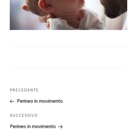
Navigazione
Articolo
PRECEDENTE
articoli
precedente:
Perineo in movimento
Articolo
SUCCESSIVO
successivo
Perineo in movimento