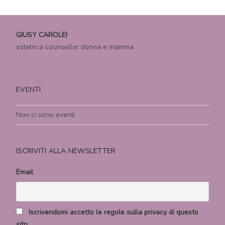
GIUSY CAROLEI
ostetrica counsellor donna e mamma
EVENTI
Non ci sono eventi
ISCRIVITI ALLA NEWSLETTER
Email
Iscrivendomi accetto le regole sulla privacy di questo
sito.