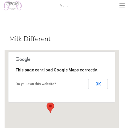
Salta
Menu
al
contenuto
Milk Different
This page can't load Google Maps correctly.
Centro Isadora Duncan
OK
Do you own this website?
via L. A. Muratori 3 - Bergamo
Eventi