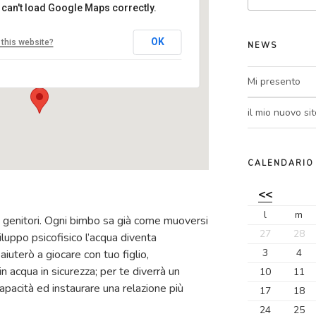
 can't load Google Maps correctly.
centro MEL
OK
this website?
NEWS
Via Tevere, 3 - Ranica
Eventi
Mi presento
il mio nuovo sit
CALENDARIO
<<
l
m
e genitori. Ogni bimbo sa già come muoversi
27
28
iluppo psicofisico l’acqua diventa
3
4
iuterò a giocare con tuo figlio,
n acqua in sicurezza; per te diverrà un
10
11
apacità ed instaurare una relazione più
17
18
24
25