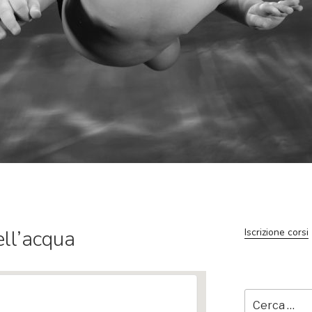
ll’acqua
Iscrizione corsi
Cerca: