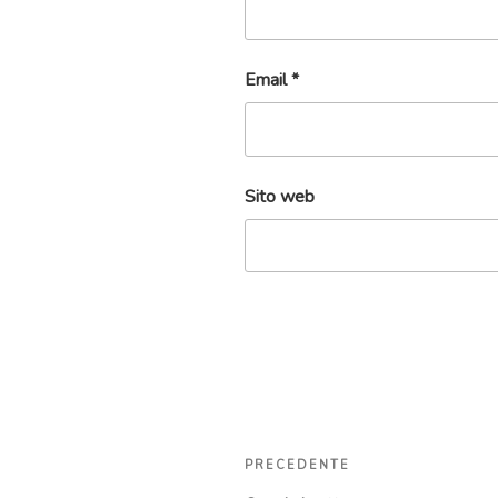
Email
*
Sito web
Navigazione
Articolo
PRECEDENTE
articoli
precedente: