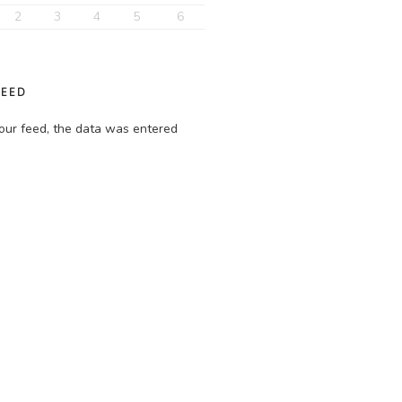
2
3
4
5
6
FEED
our feed, the data was entered