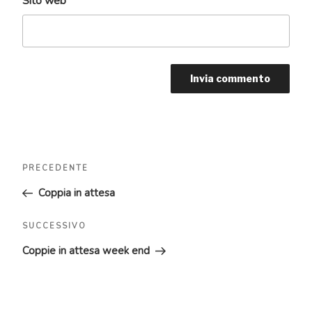
Sito web
Navigazione
Articolo
PRECEDENTE
articoli
precedente:
Coppia in attesa
Articolo
SUCCESSIVO
successivo
Coppie in attesa week end