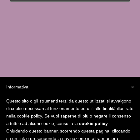
Informativa
×
Questo sito o gli strumenti terzi da questo utilizzati si avvalgono
Studio MedicaFutura Via Serassi 13/a – 24124
di cookie necessari al funzionamento ed utili alle finalità illustrate
Bergamo
338.8556841
giucarolei@gmail.com
nella cookie policy. Se vuoi saperne di più o negare il consenso
www.gcarolei.com
Gcarolei
a tutti o ad alcuni cookie, consulta la
cookie policy
.
Chiudendo questo banner, scorrendo questa pagina, cliccando
su un link o proseguendo la navigazione in altra maniera,