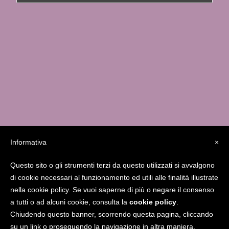
Informativa
×
Questo sito o gli strumenti terzi da questo utilizzati si avvalgono
Studio MedicaFutura Via Serassi 13/a – 24124
di cookie necessari al funzionamento ed utili alle finalità illustrate
Bergamo
338.8556841
giucarolei@gmail.com
nella cookie policy. Se vuoi saperne di più o negare il consenso
www.gcarolei.com
Gcarolei
a tutti o ad alcuni cookie, consulta la
cookie policy
.
Chiudendo questo banner, scorrendo questa pagina, cliccando
su un link o proseguendo la navigazione in altra maniera,