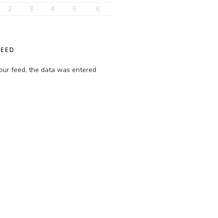
2
3
4
5
6
FEED
our feed, the data was entered