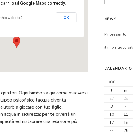
 can't load Google Maps correctly.
centro MEL
OK
this website?
NEWS
Via Tevere, 3 - Ranica
Eventi
Mi presento
il mio nuovo sit
CALENDARIO
<<
l
m
e genitori. Ogni bimbo sa già come muoversi
27
28
iluppo psicofisico l’acqua diventa
3
4
iuterò a giocare con tuo figlio,
n acqua in sicurezza; per te diverrà un
10
11
apacità ed instaurare una relazione più
17
18
24
25