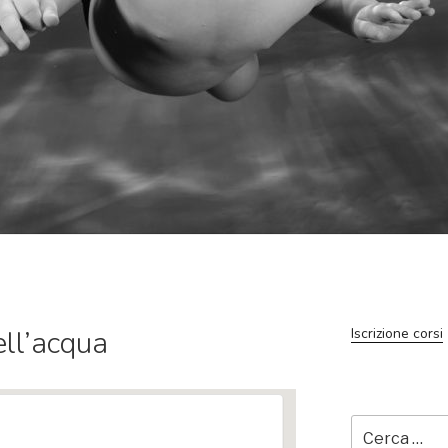
ll’acqua
Iscrizione corsi
Cerca: