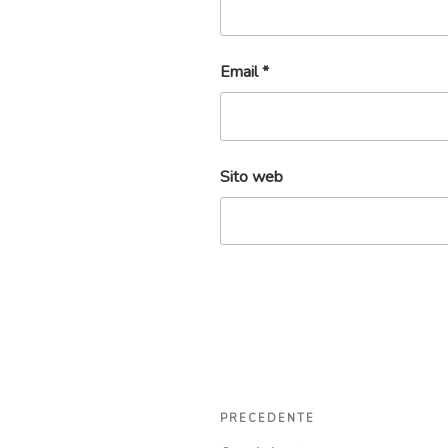
Email
*
Sito web
Navigazione
Articolo
PRECEDENTE
articoli
precedente: