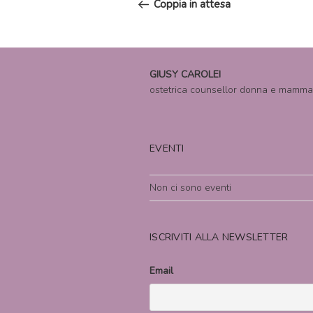
Coppia in attesa
GIUSY CAROLEI
ostetrica counsellor donna e mamma
EVENTI
Non ci sono eventi
ISCRIVITI ALLA NEWSLETTER
Email