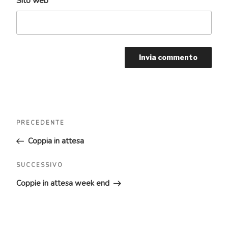
Sito web
Navigazione
Articolo
PRECEDENTE
articoli
precedente:
Coppia in attesa
Articolo
SUCCESSIVO
successivo
Coppie in attesa week end