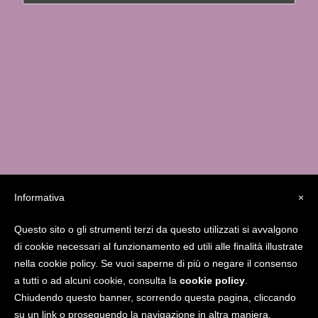
Informativa
×
Questo sito o gli strumenti terzi da questo utilizzati si avvalgono
Studio MedicaFutura Via Serassi 13/a – 24124
di cookie necessari al funzionamento ed utili alle finalità illustrate
Bergamo
338.8556841
giucarolei@gmail.com
nella cookie policy. Se vuoi saperne di più o negare il consenso
www.gcarolei.com
Gcarolei
a tutti o ad alcuni cookie, consulta la
cookie policy
.
Chiudendo questo banner, scorrendo questa pagina, cliccando
su un link o proseguendo la navigazione in altra maniera,