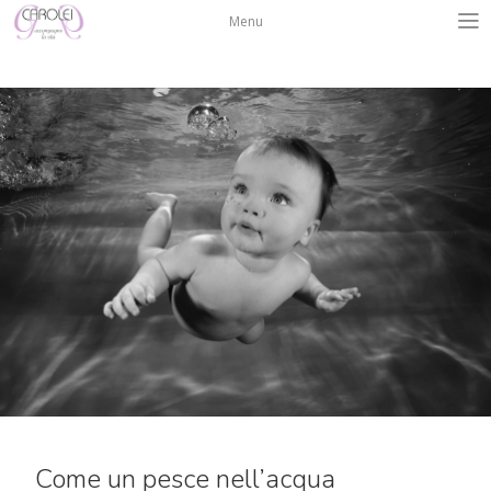
Salta
Menu
al
contenuto
Come un pesce nell’acqua