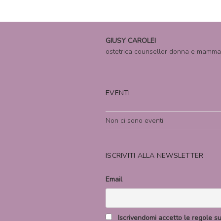
GIUSY CAROLEI
ostetrica counsellor donna e mamma
EVENTI
Non ci sono eventi
ISCRIVITI ALLA NEWSLETTER
Email
Iscrivendomi accetto le regole sul