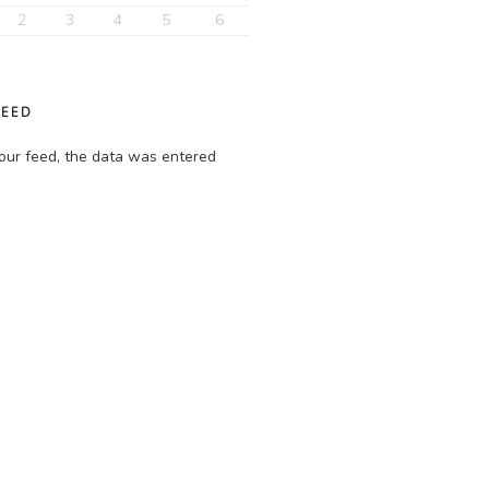
2
3
4
5
6
FEED
our feed, the data was entered