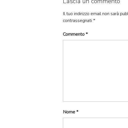
Lascia un commento
Il tuo indirizzo email non sarà pub
contrassegnati
*
Commento
*
Nome
*