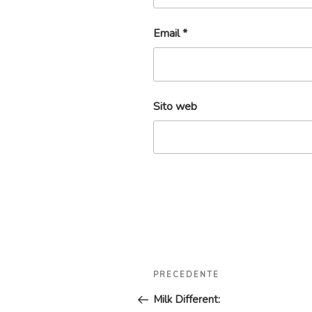
Email
*
Sito web
Navigazione
Articolo
PRECEDENTE
articoli
precedente:
Milk Different: