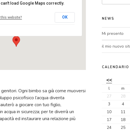
 can't load Google Maps correctly.
centro MEL
OK
this website?
NEWS
Via Tevere, 3 - Ranica
Eventi
Mi presento
il mio nuovo sit
CALENDARIO
<<
l
m
e genitori. Ogni bimbo sa già come muoversi
27
28
iluppo psicofisico l’acqua diventa
3
4
iuterò a giocare con tuo figlio,
n acqua in sicurezza; per te diverrà un
10
11
apacità ed instaurare una relazione più
17
18
24
25