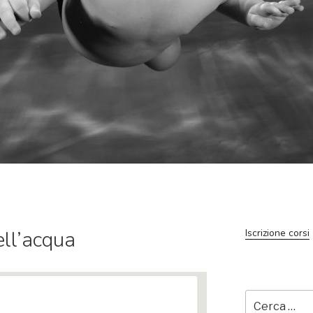
ll’acqua
Iscrizione corsi
Cerca: