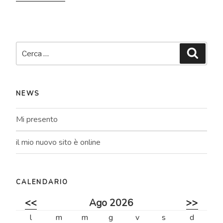
Cerca:
Cerca
NEWS
Mi presento
il mio nuovo sito è online
CALENDARIO
<<
Ago 2026
>>
l
m
m
g
v
s
d