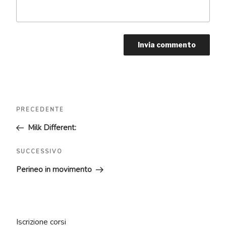
Navigazione
Articolo
PRECEDENTE
articoli
precedente:
Milk Different:
Articolo
SUCCESSIVO
successivo
Perineo in movimento
Iscrizione corsi