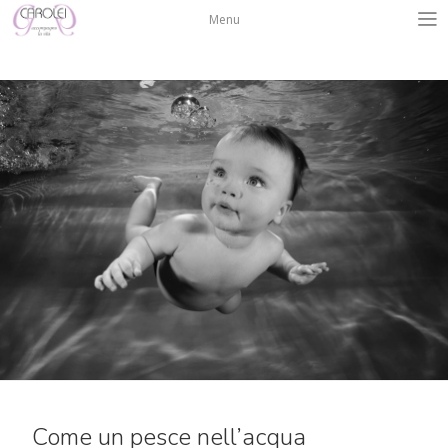
Salta
Menu
al
contenuto
Come un pesce nell’acqua