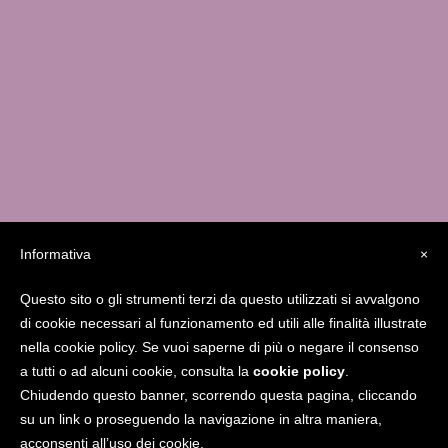
Informativa
×
Questo sito o gli strumenti terzi da questo utilizzati si avvalgono
Studio MedicaFutura Via Serassi 13/a – 24124
di cookie necessari al funzionamento ed utili alle finalità illustrate
Bergamo
338.8556841
giucarolei@gmail.com
nella cookie policy. Se vuoi saperne di più o negare il consenso
www.gcarolei.com
Gcarolei
a tutti o ad alcuni cookie, consulta la
cookie policy
.
Chiudendo questo banner, scorrendo questa pagina, cliccando
su un link o proseguendo la navigazione in altra maniera,
acconsenti all’uso dei cookie.