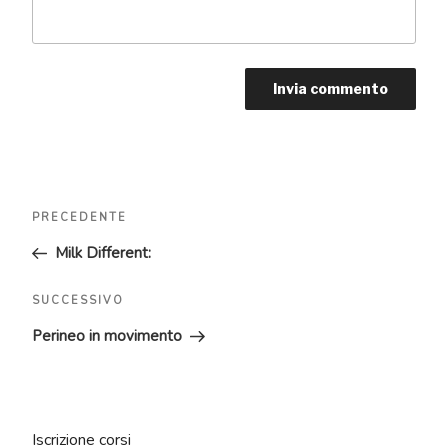
Navigazione
Articolo
PRECEDENTE
articoli
precedente:
Milk Different:
Articolo
SUCCESSIVO
successivo
Perineo in movimento
Iscrizione corsi