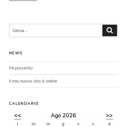
Cerca:
Cerca
NEWS
Mi presento
il mio nuovo sito è online
CALENDARIO
<<
Ago 2026
>>
l
m
m
g
v
s
d