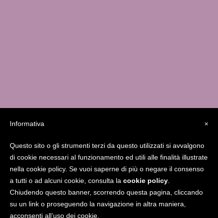
Informativa
×
Questo sito o gli strumenti terzi da questo utilizzati si avvalgono
Studio MedicaFutura Via Serassi 13/a – 24124
di cookie necessari al funzionamento ed utili alle finalità illustrate
Bergamo
338.8556841
giucarolei@gmail.com
nella cookie policy. Se vuoi saperne di più o negare il consenso
www.gcarolei.com
Gcarolei
a tutti o ad alcuni cookie, consulta la
cookie policy
.
Chiudendo questo banner, scorrendo questa pagina, cliccando
su un link o proseguendo la navigazione in altra maniera,
acconsenti all’uso dei cookie.