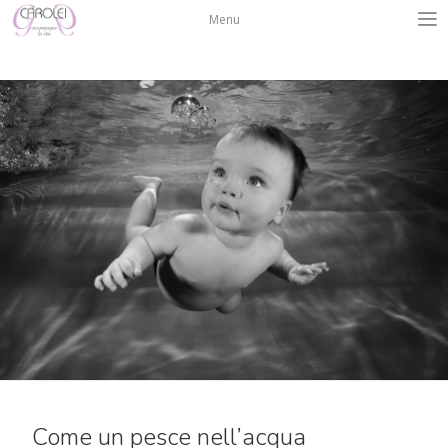
Salta
Menu
al
contenuto
Come un pesce nell’acqua