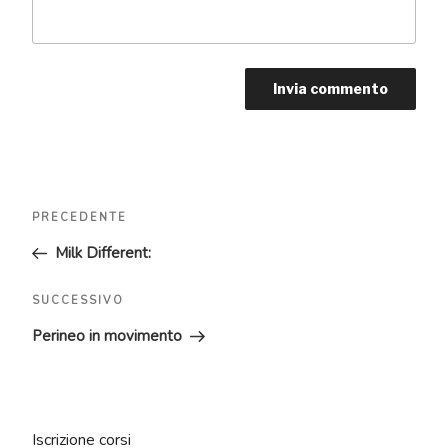
Navigazione
Articolo
PRECEDENTE
articoli
precedente:
Milk Different:
Articolo
SUCCESSIVO
successivo
Perineo in movimento
Iscrizione corsi