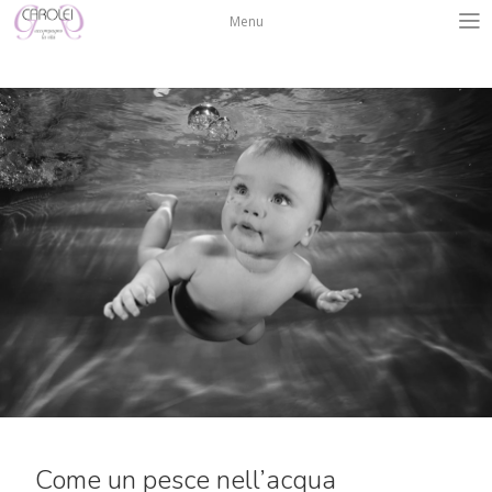
Salta
Menu
al
contenuto
Come un pesce nell’acqua