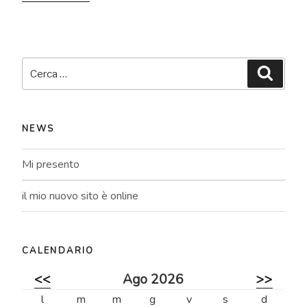
Cerca:
Cerca
NEWS
Mi presento
il mio nuovo sito è online
CALENDARIO
<<
Ago 2026
>>
l
m
m
g
v
s
d