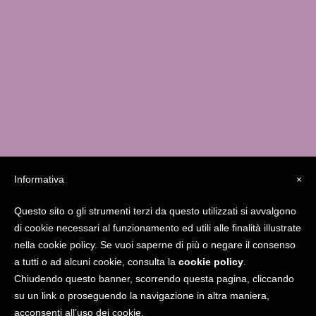
Informativa
×
Questo sito o gli strumenti terzi da questo utilizzati si avvalgono
Studio MedicaFutura Via Serassi 13/a – 24124
di cookie necessari al funzionamento ed utili alle finalità illustrate
Bergamo
338.8556841
giucarolei@gmail.com
nella cookie policy. Se vuoi saperne di più o negare il consenso
www.gcarolei.com
Gcarolei
a tutti o ad alcuni cookie, consulta la
cookie policy
.
Chiudendo questo banner, scorrendo questa pagina, cliccando
su un link o proseguendo la navigazione in altra maniera,
acconsenti all’uso dei cookie.