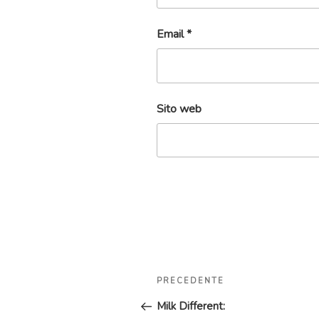
Email
*
Sito web
Navigazione
Articolo
PRECEDENTE
articoli
precedente:
Milk Different: