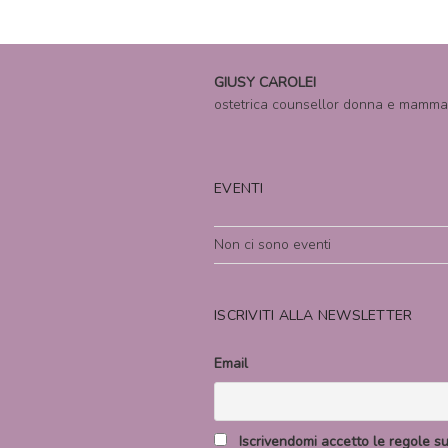
GIUSY CAROLEI
ostetrica counsellor donna e mamma
EVENTI
Non ci sono eventi
ISCRIVITI ALLA NEWSLETTER
Email
Iscrivendomi accetto le regole sul