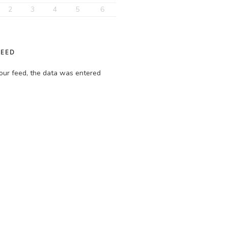
2
3
4
5
6
FEED
our feed, the data was entered