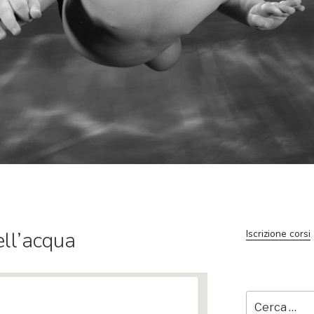
ll’acqua
Iscrizione corsi
Cerca: