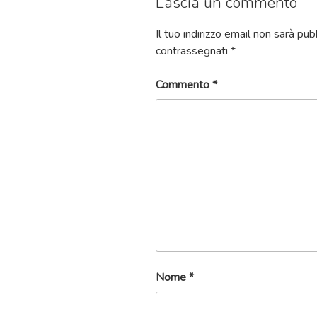
Lascia un commento
Il tuo indirizzo email non sarà pub
contrassegnati
*
Commento
*
Nome
*