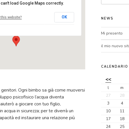
 can't load Google Maps correctly.
centro MEL
OK
this website?
NEWS
Via Tevere, 3 - Ranica
Eventi
Mi presento
il mio nuovo sit
CALENDARIO
<<
l
m
e genitori. Ogni bimbo sa già come muoversi
27
28
iluppo psicofisico l’acqua diventa
3
4
iuterò a giocare con tuo figlio,
n acqua in sicurezza; per te diverrà un
10
11
apacità ed instaurare una relazione più
17
18
24
25