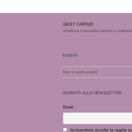
GIUSY CAROLEI
ostetrica counsellor donna e mamma
EVENTI
Non ci sono eventi
ISCRIVITI ALLA NEWSLETTER
Email
Iscrivendomi accetto le regole sul