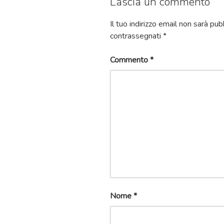
Lascia un commento
Il tuo indirizzo email non sarà pub
contrassegnati
*
Commento
*
Nome
*