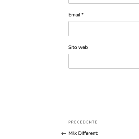
Email
*
Sito web
Navigazione
Articolo
PRECEDENTE
articoli
precedente:
Milk Different: