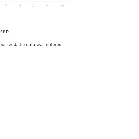
2
3
4
5
6
FEED
our feed, the data was entered