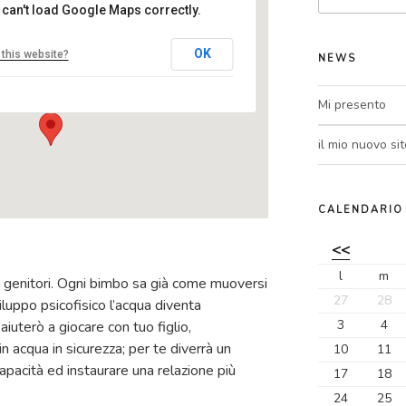
 can't load Google Maps correctly.
centro MEL
OK
this website?
NEWS
Via Tevere, 3 - Ranica
Eventi
Mi presento
il mio nuovo sit
CALENDARIO
<<
l
m
e genitori. Ogni bimbo sa già come muoversi
27
28
iluppo psicofisico l’acqua diventa
3
4
iuterò a giocare con tuo figlio,
n acqua in sicurezza; per te diverrà un
10
11
apacità ed instaurare una relazione più
17
18
24
25