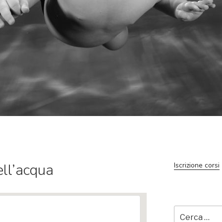
ll’acqua
Iscrizione corsi
Cerca: