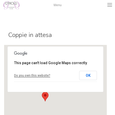
Salta
Menu
al
contenuto
Coppie in attesa
This page can't load Google Maps correctly.
Centro Isadora Duncan
OK
Do you own this website?
via L. A. Muratori 3 - Bergamo
Eventi