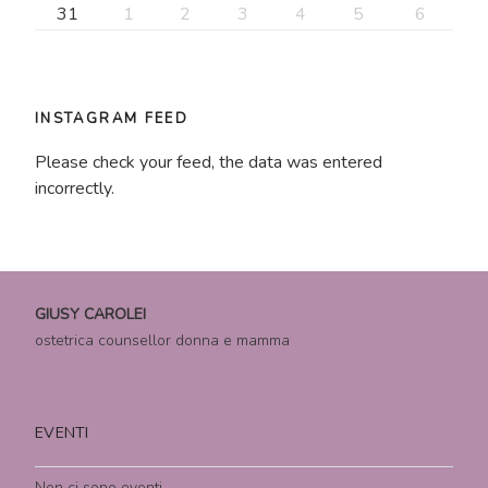
31
1
2
3
4
5
6
INSTAGRAM FEED
Please check your feed, the data was entered
incorrectly.
GIUSY CAROLEI
ostetrica counsellor donna e mamma
EVENTI
Non ci sono eventi