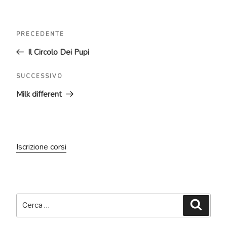
Navigazione
Articolo
PRECEDENTE
articoli
precedente:
Il Circolo Dei Pupi
Articolo
SUCCESSIVO
successivo
Milk different
Iscrizione corsi
Cerca:
Cerca