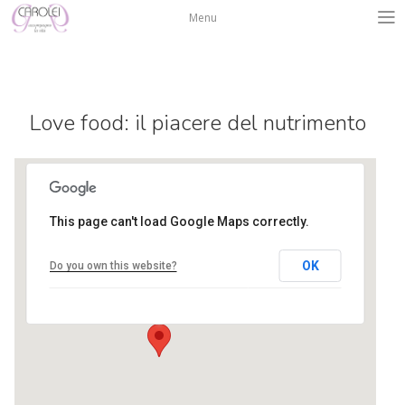
Salta
Menu
al
contenuto
Love food: il piacere del nutrimento
This page can't load Google Maps correctly.
Centro Isadora Duncan
OK
Do you own this website?
via L. A. Muratori 3 - Bergamo
Eventi