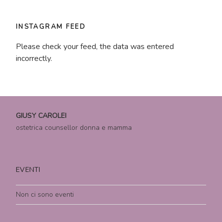
INSTAGRAM FEED
Please check your feed, the data was entered
incorrectly.
GIUSY CAROLEI
ostetrica counsellor donna e mamma
EVENTI
Non ci sono eventi