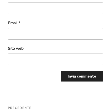
Email
*
Sito web
Navigazione
Articolo
PRECEDENTE