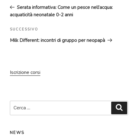
articoli
precedente:
Serata informativa: Come un pesce nell’acqua:
acquaticità neonatale 0-2 anni
Articolo
SUCCESSIVO
successivo
Milk Different: incontri di gruppo per neopapà
Iscrizione corsi
Cerca:
Cerca
NEWS