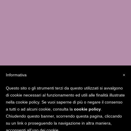
Informativa
×
Questo sito o gli strumenti terzi da questo utilizzati si avvalgono
Studio MedicaFutura Via Serassi 13/a – 24124
di cookie necessari al funzionamento ed utili alle finalità illustrate
Bergamo
338.8556841
giucarolei@gmail.com
nella cookie policy. Se vuoi saperne di più o negare il consenso
www.gcarolei.com
Gcarolei
a tutti o ad alcuni cookie, consulta la
cookie policy
.
Chiudendo questo banner, scorrendo questa pagina, cliccando
su un link o proseguendo la navigazione in altra maniera,
acconsenti all’uso dei cookie.