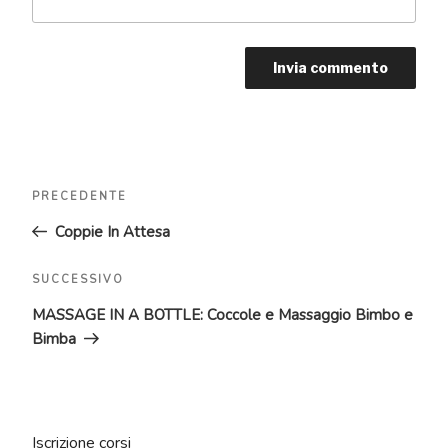
Navigazione
Articolo
PRECEDENTE
articoli
precedente:
Coppie In Attesa
Articolo
SUCCESSIVO
successivo
MASSAGE IN A BOTTLE: Coccole e Massaggio Bimbo e
Bimba
Iscrizione corsi