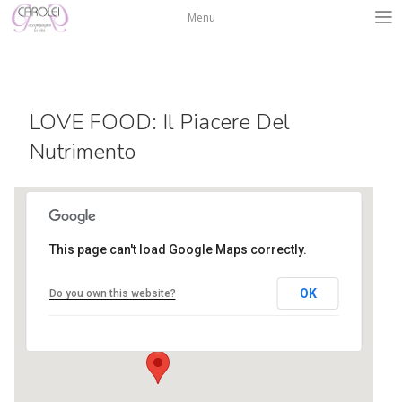
Salta
Menu
al
contenuto
LOVE FOOD: Il Piacere Del
Nutrimento
This page can't load Google Maps correctly.
Centro Isadora Duncan
OK
Do you own this website?
via L. A. Muratori 3 - Bergamo
Eventi