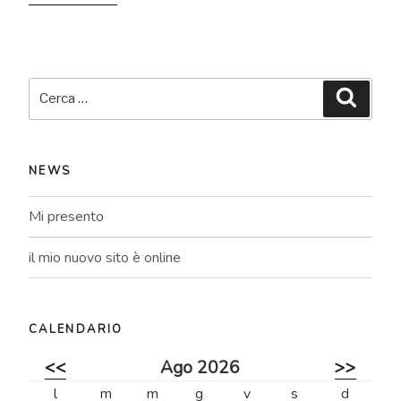
Cerca:
Cerca
NEWS
Mi presento
il mio nuovo sito è online
CALENDARIO
<<
Ago 2026
>>
l
m
m
g
v
s
d