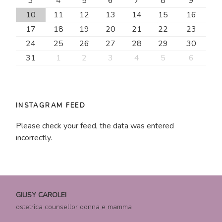
3
4
5
6
7
8
9
10
11
12
13
14
15
16
17
18
19
20
21
22
23
24
25
26
27
28
29
30
31
1
2
3
4
5
6
INSTAGRAM FEED
Please check your feed, the data was entered
incorrectly.
GIUSY CAROLEI
ostetrica counsellor donna e mamma