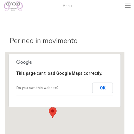
Salta
Menu
al
contenuto
Perineo in movimento
This page can't load Google Maps correctly.
sportindoor
OK
Do you own this website?
via radici, 1 - mozzo
Eventi