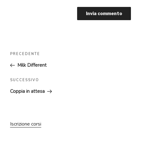
Navigazione
Articolo
PRECEDENTE
articoli
precedente:
Milk Different
Articolo
SUCCESSIVO
successivo
Coppia in attesa
Iscrizione corsi