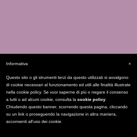
Informativa
×
Questo sito o gli strumenti terzi da questo utilizzati si avvalgono
Studio MedicaFutura Via Serassi 13/a – 24124
di cookie necessari al funzionamento ed utili alle finalità illustrate
Bergamo
338.8556841
giucarolei@gmail.com
nella cookie policy. Se vuoi saperne di più o negare il consenso
www.gcarolei.com
Gcarolei
a tutti o ad alcuni cookie, consulta la
cookie policy
.
Chiudendo questo banner, scorrendo questa pagina, cliccando
su un link o proseguendo la navigazione in altra maniera,
acconsenti all’uso dei cookie.
-