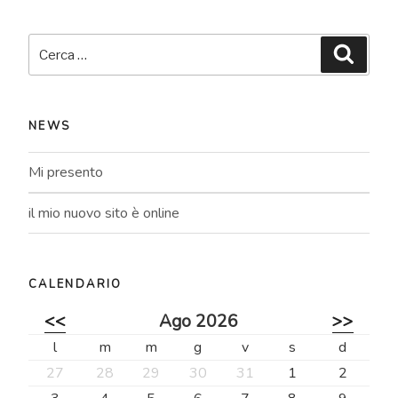
Cerca:
Cerca
NEWS
Mi presento
il mio nuovo sito è online
CALENDARIO
<<
Ago 2026
>>
l
m
m
g
v
s
d
27
28
29
30
31
1
2