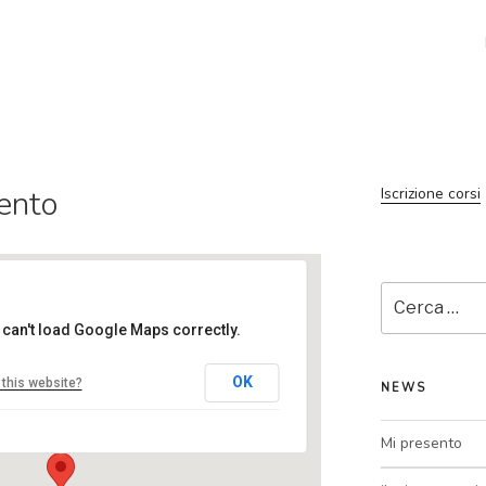
ento
Iscrizione corsi
Cerca:
 can't load Google Maps correctly.
sportindoor
OK
this website?
NEWS
via radici, 1 - mozzo
Eventi
Mi presento