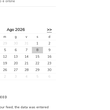
o è online
Ago 2026
>>
m
g
v
s
d
29
30
31
1
2
5
6
7
8
9
12
13
14
15
16
19
20
21
22
23
26
27
28
29
30
2
3
4
5
6
FEED
our feed, the data was entered