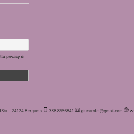
la privacy di
 13/a – 24124 Bergamo
338.8556841
giucarolei@gmail.com
w