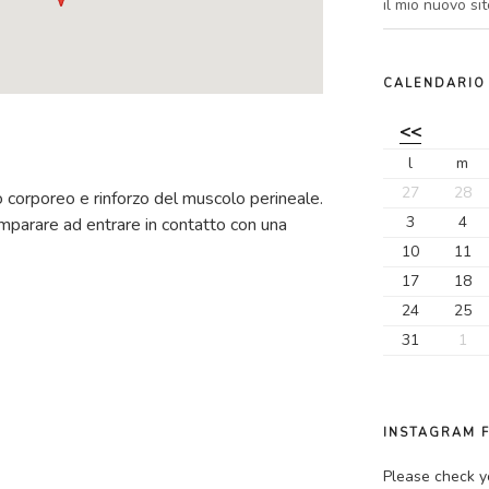
il mio nuovo sit
CALENDARIO
<<
l
m
27
28
to corporeo e rinforzo del muscolo perineale.
3
4
imparare ad entrare in contatto con una
10
11
17
18
24
25
31
1
INSTAGRAM 
Please check y