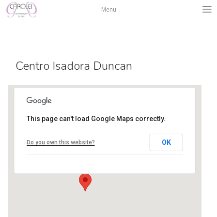
Salta
Menu
al
contenuto
Centro Isadora Duncan
This page can't load Google Maps correctly.
Centro Isadora Duncan
OK
Do you own this website?
Via muratori, 3 - Bergamo
Eventi