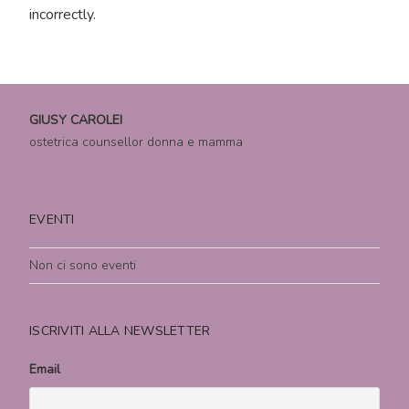
incorrectly.
GIUSY CAROLEI
ostetrica counsellor donna e mamma
EVENTI
Non ci sono eventi
ISCRIVITI ALLA NEWSLETTER
Email