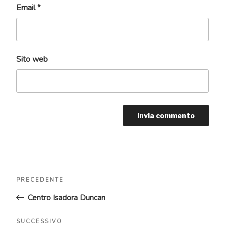
Email
*
Sito web
Navigazione
Articolo
PRECEDENTE
articoli
precedente:
Centro Isadora Duncan
Articolo
SUCCESSIVO