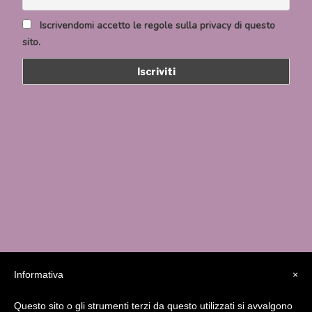
Iscrivendomi accetto le regole sulla privacy di questo
sito.
Informativa
×
Questo sito o gli strumenti terzi da questo utilizzati si avvalgono
Studio MedicaFutura Via Serassi 13/a – 24124