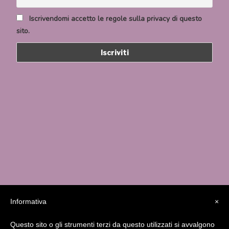
Iscrivendomi accetto le regole sulla privacy di questo
sito.
Informativa
×
Questo sito o gli strumenti terzi da questo utilizzati si avvalgono
Studio MedicaFutura Via Serassi 13/a – 24124