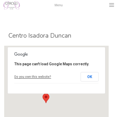
Salta
Menu
al
contenuto
Centro Isadora Duncan
This page can't load Google Maps correctly.
Centro Isadora Duncan
OK
Do you own this website?
via L. A. Muratori 3 - Bergamo
Eventi