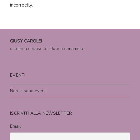
incorrectly.
GIUSY CAROLEI
ostetrica counsellor donna e mamma
EVENTI
Non ci sono eventi
ISCRIVITI ALLA NEWSLETTER
Email