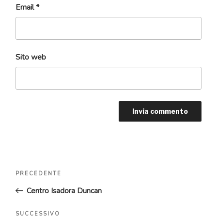
Email
*
Sito web
Navigazione
Articolo
PRECEDENTE
articoli
precedente:
Centro Isadora Duncan
Articolo
SUCCESSIVO