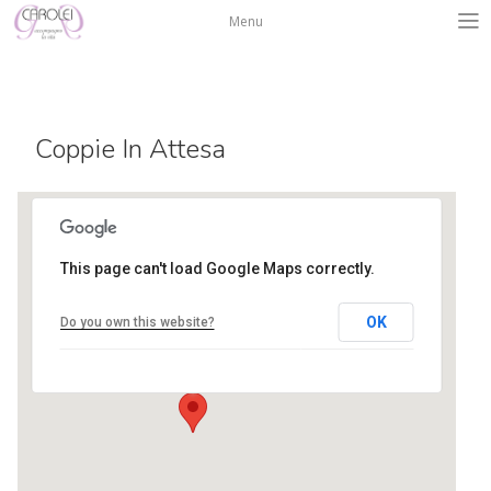
Salta
Menu
al
contenuto
Coppie In Attesa
This page can't load Google Maps correctly.
Centro Isadora Duncan
OK
Do you own this website?
via L. A. Muratori 3 - Bergamo
Eventi