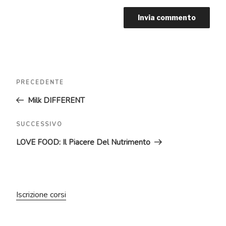
Navigazione
Articolo
PRECEDENTE
articoli
precedente:
Milk DIFFERENT
Articolo
SUCCESSIVO
successivo
LOVE FOOD: Il Piacere Del Nutrimento
Iscrizione corsi