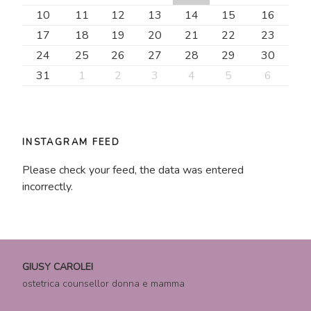
10
11
12
13
14
15
16
17
18
19
20
21
22
23
24
25
26
27
28
29
30
31
1
2
3
4
5
6
INSTAGRAM FEED
Please check your feed, the data was entered
incorrectly.
GIUSY CAROLEI
ostetrica counsellor donna e mamma